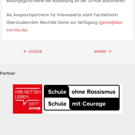
Bildungsgutscheine die Ausbildung an der Schule absolvieren.
Als Ansprechpartnerin für Interessierte steht Fachlehrerin
Oberstudienrätin Mechtild Gerke zur Verfügung (
gerke@bbs-
vechta.de
).
Beitragsnavigation
←
zurück
weiter
→
Partner