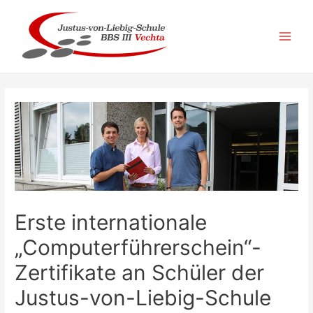
Zum
Inhalt
springen
Main
Men
Erste internationale
„Computerführerschein“-
Zertifikate an Schüler der
Justus-von-Liebig-Schule