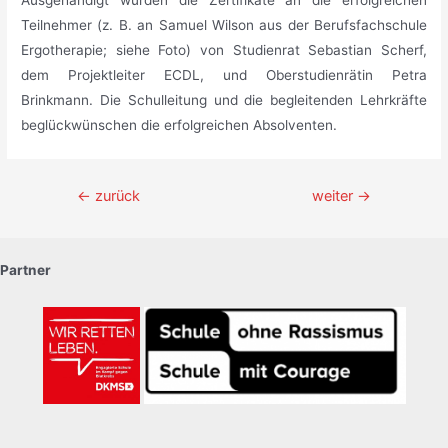
Ausgehändigt wurden die Zertifikate an die erfolgreichen
Teilnehmer (z. B. an Samuel Wilson aus der Berufsfachschule
Ergotherapie; siehe Foto) von Studienrat Sebastian Scherf,
dem Projektleiter ECDL, und Oberstudienrätin Petra
Brinkmann. Die Schulleitung und die begleitenden Lehrkräfte
beglückwünschen die erfolgreichen Absolventen.
Beitragsnavigation
←
zurück
weiter
→
Partner