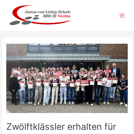
Zum
Inhalt
springen
Main
Men
Zwölftklässler erhalten für