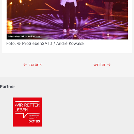
Foto: © ProSiebenSAT.1 / André Kowalski
Beitragsnavigation
←
zurück
weiter
→
Partner