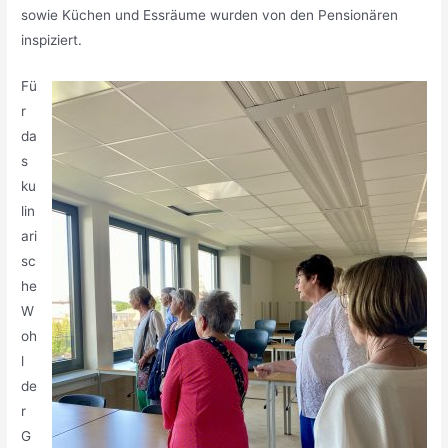
sowie Küchen und Essräume wurden von den Pensionären
inspiziert.
Fü
r
da
s
ku
lin
ari
sc
he
W
oh
l
de
r
G