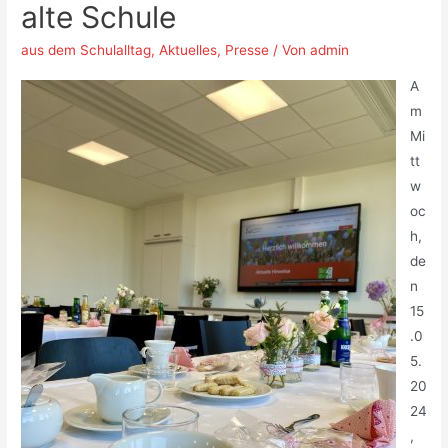
alte Schule
aus dem Schulalltag
,
Aktuelles
,
Presse
/ Von
admin
A
m
Mi
tt
w
oc
h,
de
n
15
.0
5.
20
24
,