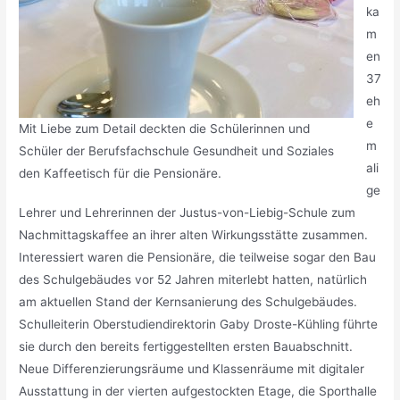
ka
m
en
37
eh
e
Mit Liebe zum Detail deckten die Schülerinnen und
m
Schüler der Berufsfachschule Gesundheit und Soziales
ali
den Kaffeetisch für die Pensionäre.
ge
Lehrer und Lehrerinnen der Justus-von-Liebig-Schule zum
Nachmittagskaffee an ihrer alten Wirkungsstätte zusammen.
Interessiert waren die Pensionäre, die teilweise sogar den Bau
des Schulgebäudes vor 52 Jahren miterlebt hatten, natürlich
am aktuellen Stand der Kernsanierung des Schulgebäudes.
Schulleiterin Oberstudiendirektorin Gaby Droste-Kühling führte
sie durch den bereits fertiggestellten ersten Bauabschnitt.
Neue Differenzierungsräume und Klassenräume mit digitaler
Ausstattung in der vierten aufgestockten Etage, die Sporthalle