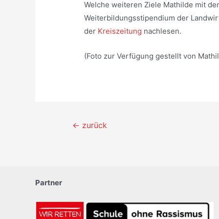
Welche weiteren Ziele Mathilde mit de
Weiterbildungsstipendium der Landwirt
der
Kreiszeitung
nachlesen.
(Foto zur Verfügung gestellt von Mathi
Beitragsnavigation
←
zurück
Partner