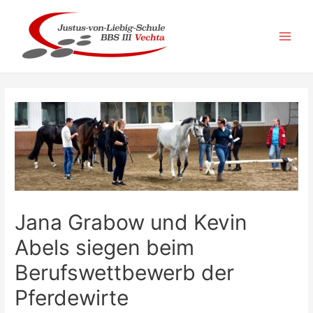
Zum
Inhalt
springen
Main
Men
Jana Grabow und Kevin
Abels siegen beim
Berufswettbewerb der
Pferdewirte