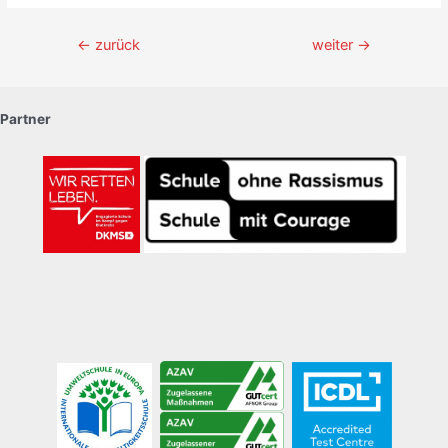
Beitragsnavigation
←
zurück
weiter
→
Partner