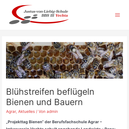
Zum
Inhalt
springen
Main
Men
Blühstreifen beflügeln
Bienen und Bauern
Agrar
,
Aktuelles
/ Von
admin
„Projekttag Bienen“ der Berufsfachschule Agrar –
Imkerverein Vechta schult angehende Landwirte – Raps: