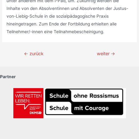
unter anderem mit dem I-Pad, um. Zukünftig werden die
Inhalte von den Absolventinnen und Absolventen der Justus-
von-Liebig-Schule in die sozialpädagogische Praxis
hineingetragen. Zum Ende der Fortbildung erhielten alle
Teilnehmer/-innen eine Teilnahmebescheinigung.
Beitragsnavigation
←
zurück
weiter
→
Partner