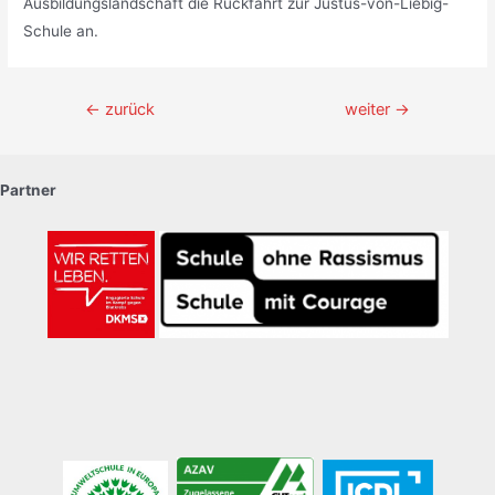
Ausbildungslandschaft die Rückfahrt zur Justus-von-Liebig-
Schule an.
Beitragsnavigation
←
zurück
weiter
→
Partner