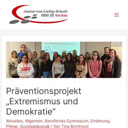
Zum
Inhalt
springen
Main
Men
Präventionsprojekt
„Extremismus und
Demokratie“
Aktuelles
,
Allgemein
,
Berufliches Gymnasium
,
Ernährung
,
Pflege
,
Sozialpädagogik
/ Von
Tina Bornhorst