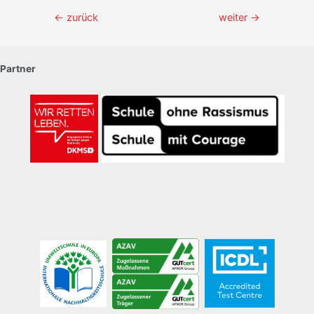
Beitragsnavigation
←
zurück
weiter
→
Partner