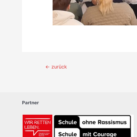
Beitragsnavigation
←
zurück
Partner