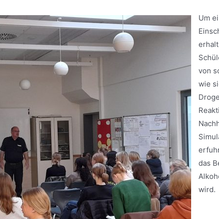
Um ei
Einsc
erhal
Schül
von s
wie s
Droge
Reakt
Nachh
Simul
erfuh
das B
Alkoh
wird.