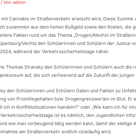
/ Von
admin
 mit Cannabis im Straßenverkehr erwischt wird. Diese Summe
 sich zusammen aus dem hohen Bußgeld sowie den Kosten, die 
eitere Fakten rund um das Thema „Drogen/Alkohol im Straßenve
loppenburg/Vechta den Schülerinnen und Schülern der Justus-v
9.2024, während der Verkehrssicherheitstage näher.
te Thomas Stransky den Schülerinnen und Schülern auch die r
nkonsum auf, die sich verheerend auf die Zukunft der junge
ky den Schülerinnen und Schülern Daten und Fakten zu Unfallst
ng von Promillegehalten bzw. Drogengrenzwerten im Blut. Er e
l ich in Konfliktsituationen handeln?“ oder „Wie kann ich für mi
erkehrssicherheitstage ist es nämlich, den Jugendlichen Infor
nd wie man vorbeugend tätig werden kann, damit der stetige An
lnahme am Straßenverkehr endlich rückläufig wird.