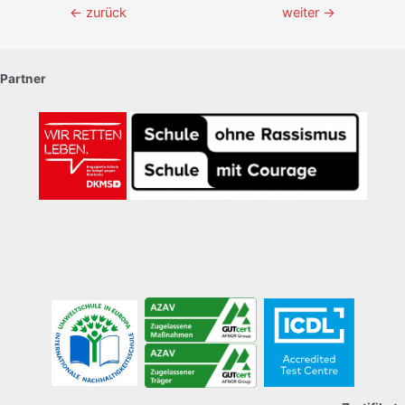
Beitragsnavigation
←
zurück
weiter
→
Partner