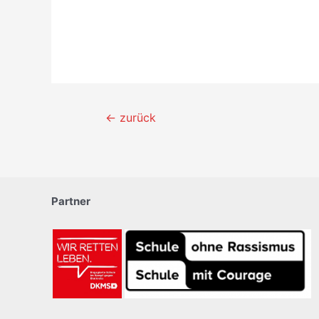
Beitragsnavigation
←
zurück
Partner