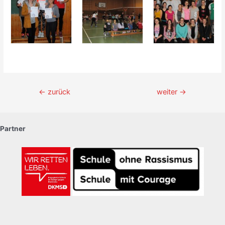
Beitragsnavigation
←
zurück
weiter
→
Partner