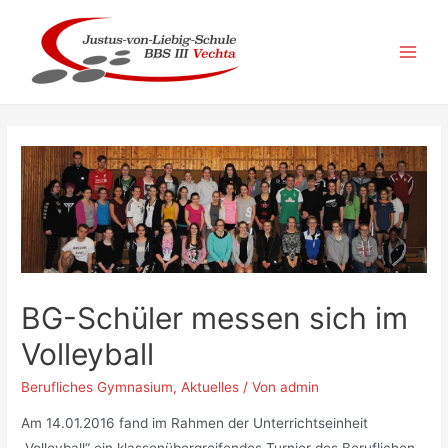
Zum
Inhalt
springen
Main
Men
BG-Schüler messen sich im
Volleyball
Berufliches Gymnasium
,
Aktuelles
/ Von
admin
Am 14.01.2016 fand im Rahmen der Unterrichtseinheit
„Volleyball“ ein klassenübergreifendes Turnier des Beruflichen