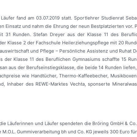
 Läufer fand am 03.07.2019 statt. Sportlehrer Studienrat Seba
en Einsatz und nahm die Ehrung der neun Bestplatzierten vor. 
it 31 Runden. Stefan Dreyer aus der Klasse 11 des Berufli
 der Klasse 2 der Fachschule Heilerziehungspflege mit 20 Run
uswirtschaft und Pflege – Persönliche Assistenz und Ruhat De
der Klasse 11 des Beruflichen Gymnasiums schaffte 15 Rund
n aus der Berufseinstiegsklasse, die beide 14 Runden liefen,
Sachpreise wie Handtücher, Thermo-Kaffeebecher, Musikboxen 
land, Inhaber des REWE-Marktes Vechta, sponserte Mineralwas
ie Läuferinnen und Läufer spendeten die Bröring GmbH & Co.
e M.O.L. Gummiverarbeitung bh und Co. KG jeweils 300 Euro fü