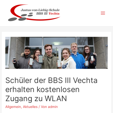
Zum
Inhalt
springen
Main
Men
Schüler der BBS III Vechta
erhalten kostenlosen
Zugang zu WLAN
Allgemein
,
Aktuelles
/ Von
admin