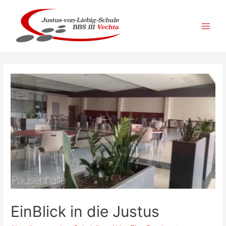
Zum
Inhalt
springen
Main
Men
EinBlick in die Justus