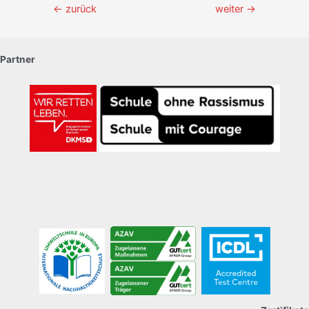
Beitragsnavigation
←
zurück
weiter
→
Partner