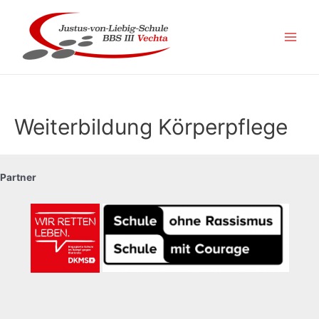
Zum
Inhalt
springen
Main
Men
Weiterbildung Körperpflege
Partner