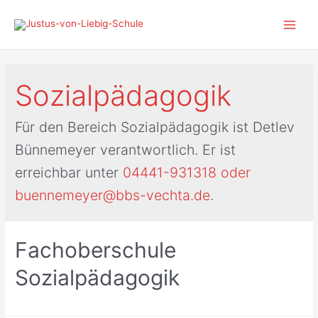
Zum
Inhalt
Main
springen
Men
Sozialpädagogik
Für den Bereich Sozialpädagogik ist Detlev
Bünnemeyer verantwortlich. Er ist
erreichbar unter
04441-931318 oder
buennemeyer@bbs-vechta.de
.
Fachoberschule
Sozialpädagogik